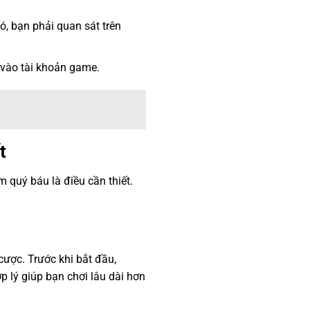
, bạn phải quan sát trên
 vào tài khoản game.
t
m quý báu là điều cần thiết.
ược. Trước khi bắt đầu,
p lý giúp bạn chơi lâu dài hơn