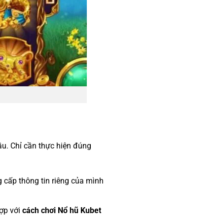
ầu. Chỉ cần thực hiện đúng
 cấp thông tin riêng của mình
ợp với
cách chơi Nổ hũ Kubet