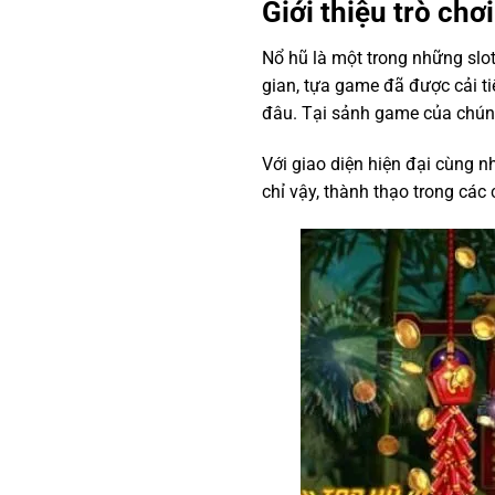
Giới thiệu trò chơ
Nổ hũ là một trong những slot 
gian, tựa game đã được cải ti
đâu. Tại sảnh game của chúng
Với giao diện hiện đại cùng 
chỉ vậy, thành thạo trong các