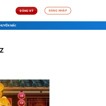
ĐĂNG NHẬP
ĐĂNG KÝ
HUYẾN MÃI
 Z