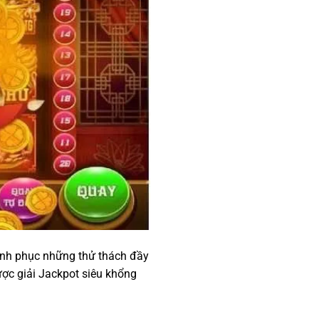
inh phục những thử thách đầy
ược giải Jackpot siêu khổng