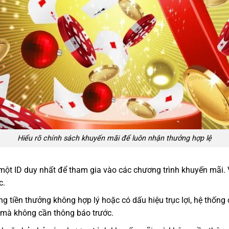
Hiểu rõ chính sách khuyến mãi để luôn nhận thưởng hợp lệ
ột ID duy nhất để tham gia vào các chương trình khuyến mãi. Vi
c.
g tiền thưởng không hợp lý hoặc có dấu hiệu trục lợi, hệ thống
 mà không cần thông báo trước.