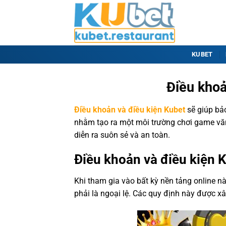
Bỏ
qua
nội
dung
KUBET
Điều khoả
Điều khoản và điều kiện
Kubet
sẽ giúp bả
nhằm tạo ra một môi trường chơi game văn 
diễn ra suôn sẻ và an toàn.
Điều khoản và điều kiện K
Khi tham gia vào bất kỳ nền tảng online n
phải là ngoại lệ. Các quy định này được xâ