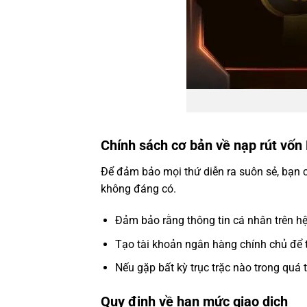
Chính sách cơ bản về nạp rút vốn
Để đảm bảo mọi thứ diễn ra suôn sẻ, bạn 
không đáng có.
Đảm bảo rằng thông tin cá nhân trên hệ
Tạo tài khoản ngân hàng chính chủ để t
Nếu gặp bất kỳ trục trặc nào trong quá 
Quy định về hạn mức giao dịch