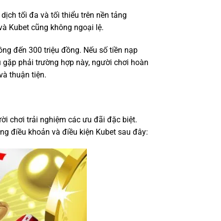
ịch tối đa và tối thiểu trên nền tảng
 và Kubet cũng không ngoại lệ.
ồng đến 300 triệu đồng. Nếu số tiền nạp
u gặp phải trường hợp này, người chơi hoàn
à thuận tiện.
i chơi trải nghiệm các ưu đãi đặc biệt.
ong điều khoản và điều kiện Kubet sau đây: