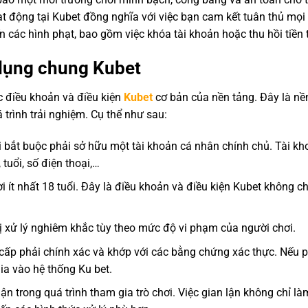
t động tại Kubet đồng nghĩa với việc bạn cam kết tuân thủ mọi
n các hình phạt, bao gồm việc khóa tài khoản hoặc thu hồi tiền 
dụng chung Kubet
c điều khoản và điều kiện
Kubet
cơ bản của nền tảng. Đây là nền
 trình trải nghiệm. Cụ thể như sau:
hơi bắt buộc phải sở hữu một tài khoản cá nhân chính chủ. Tài 
tuổi, số điện thoại,…
 ít nhất 18 tuổi. Đây là điều khoản và điều kiện Kubet không c
 bị xử lý nghiêm khắc tùy theo mức độ vi phạm của người chơi.
ấp phải chính xác và khớp với các bằng chứng xác thực. Nếu ph
ia vào hệ thống Ku bet.
n trong quá trình tham gia trò chơi. Việc gian lận không chỉ 