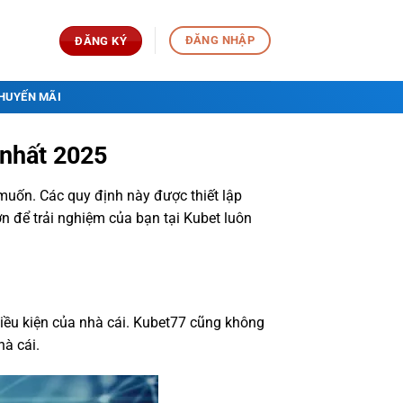
ĐĂNG NHẬP
ĐĂNG KÝ
HUYẾN MÃI
 nhất 2025
muốn. Các quy định này được thiết lập
n để trải nghiệm của bạn tại Kubet luôn
điều kiện của nhà cái. Kubet77 cũng không
hà cái.