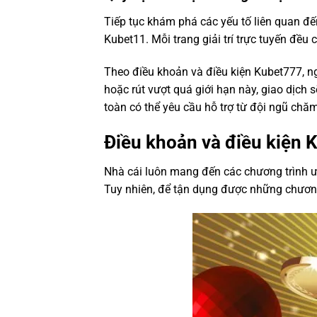
Tiếp tục khám phá các yếu tố liên quan đến
Kubet11. Mỗi trang giải trí trực tuyến đều
Theo điều khoản và điều kiện Kubet777, ng
hoặc rút vượt quá giới hạn này, giao dịch
toàn có thể yêu cầu hỗ trợ từ đội ngũ chă
Điều khoản và điều kiện 
Nhà cái luôn mang đến các chương trình ưu
Tuy nhiên, để tận dụng được những chương 