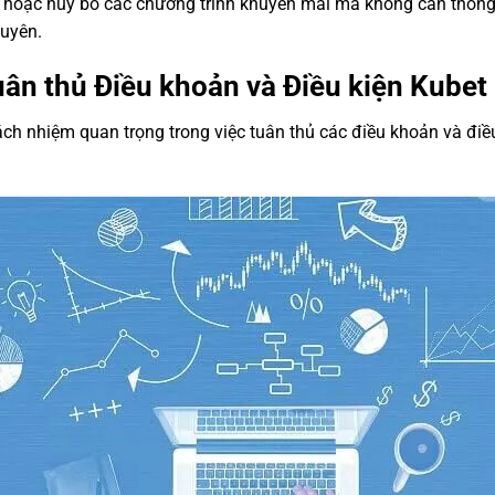
h hoặc hủy bỏ các chương trình khuyến mãi mà không cần thông 
xuyên.
uân thủ Điều khoản và Điều kiện Kubet
ách nhiệm quan trọng trong việc tuân thủ các điều khoản và điề